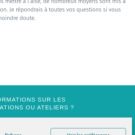
s mettre à l’aise, de nombreux moyens sont mis à
ion. Je répondrais à toutes vos questions si vous
moindre doute.
ORMATIONS SUR LES
TIONS OU ATELIERS ?
SOUSCRIRE
Refuser
Voir les préférences