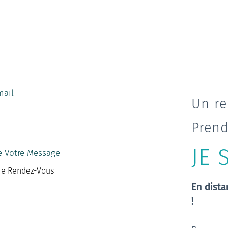
mail
Un re
Prend
JE 
e Votre Message
En dista
!