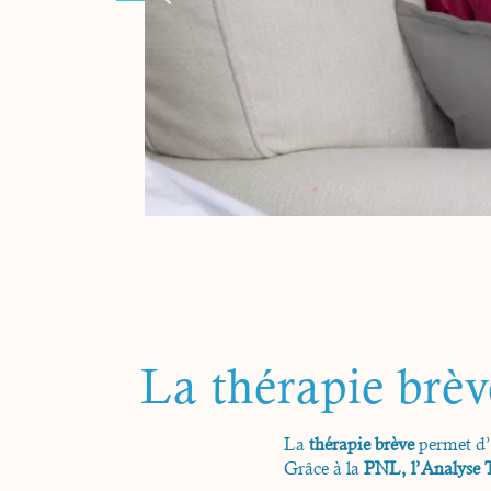
La thérapie brèv
La
thérapie brève
permet d
Grâce à la
PNL, l’Analyse T