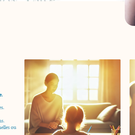
e.
es.
ns.
elles ou