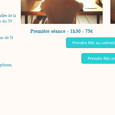
llée de la
e du 59
Première séance - 1h30 - 75€
ur de St
Prendre Rdv au cabinet
Prendre Rdv en
léphone,