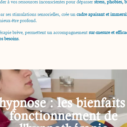
er à vos ressources inconscientes pour dépasser
stress, phobies, 
par ses stimulations sensorielles, crée un
cadre apaisant et immersi
 mieux-être profond.
thérapie brève, permettent un accompagnement
sur-mesure et effica
os besoins
.
choses à savoir avant 