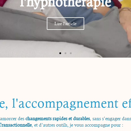
séance d’hypnose
Lire l'article
e, l'accompagnement ef
’amorcer des
changements rapides et durables
, sans s’engager dan
ransactionnelle
, et d’autres outils, je vous accompagne pour :